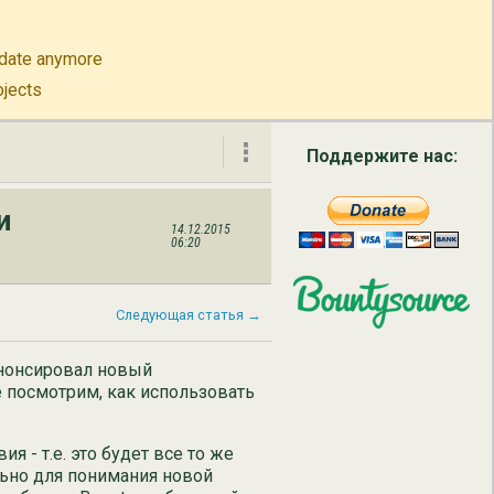
to-date anymore
ojects
Поддержите нас:
и
14.12.2015
О нас
06:20
Связь
Следующая статья →
English
анонсировал новый
е посмотрим, как использовать
Русский
简体中文
- т.е. это будет все то же
льно для понимания новой