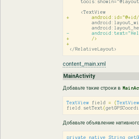
         android:layout_wi
+        />

 </RelativeLayout>
content_main.xml
MainActivity
Добавьте такие строки в
MainA
TextView
field
=
(
TextVie
field
.
setText
(
getGPSCoord
Добавьте объявление нативного
private
native
String
get