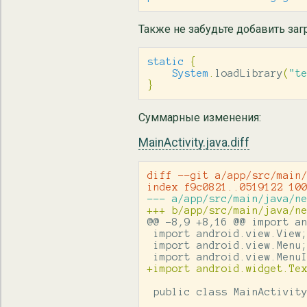
Также не забудьте добавить заг
static
{
System
.
loadLibrary
(
"t
}
Суммарные изменения:
MainActivity.java.diff
diff --git a/app/src/main/
@@ -8,9 +8,16 @@
 import an
 import android.view.View;
 import android.view.Menu;