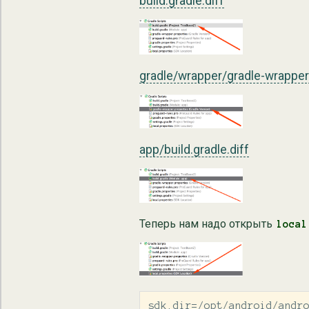
build.gradle.diff
gradle/wrapper/gradle-wrapper.
app/build.gradle.diff
Теперь нам надо открыть
local
sdk.dir=/opt/android/andro