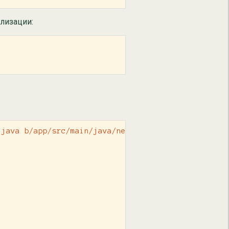
лизации:
java b/app/src/main/java/net/crystax/examples/test