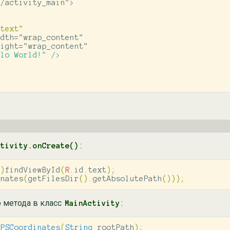
dth="wrap_content"

:
ctivity.onCreate()
w
)
findViewById
(
R
.
id
.
text
);
inates
(
getFilesDir
().
getAbsolutePath
()));
 метода в класс
:
MainActivity
GPSCoordinates
(
String
rootPath
);