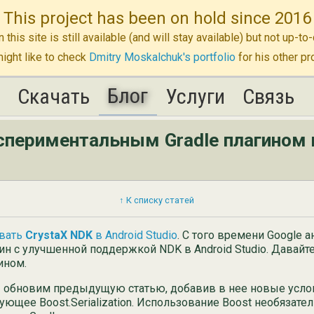
This project has been on hold since 2016
n this site is still available (and will stay available) but not up-
ight like to check
Dmitry Moskalchuk's portfolio
for his other pr
Блог
K
K
Скачать
Скачать
Блог
Услуги
Услуги
Связь
Связь
экспериментальным Gradle плагином 
↑ К списку статей
овать
CrystaX NDK
в Android Studio
. С того времени Google 
ин с улучшенной поддержкой NDK в Android Studio. Давайт
ином.
обновим предыдущую статью, добавив в нее новые условия 
ующее Boost.Serialization. Использование Boost необязате