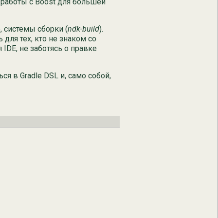
работы с Boost для большей
, системы сборки (
ndk-build
).
 для тех, кто не знаком со
IDE, не заботясь о правке
я в Gradle DSL и, само собой,