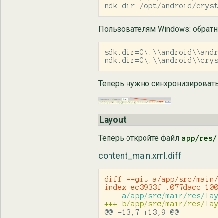
ndk.dir=/opt/android/crys
Пользователям Windows: обрат
sdk.dir=C\:\\android\\andr
ndk.dir=C\:\\android\\cry
Теперь нужно синхронизировать 
Layout
Теперь откройте файл
app/res/
content_main.xml.diff
diff --git a/app/src/main/
@@ -13,7 +13,9 @@