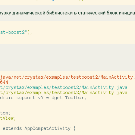
рузку динамической библиотеки в статический блок инициа
est-boost2"
);
java/net/crystax/examples/testboost2/MainActivity.
droid.support.v7.widget.Toolbar;




