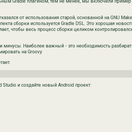
ным Gradle плагином; тем не менее, мы включили пример 
тказался от использования старой, основанной на GNU Make
екта сборки используется Gradle DSL. Это хорошая новость
ет, чтобы весь процесс сборки целиком контролировался 
ои минусы. Наиболее важный - это необходимость разбиратьс
ировать на Groovy.
тает.
 Studio и создайте новый Android проект: