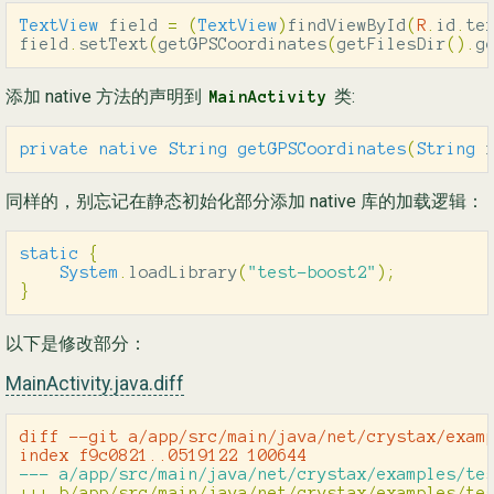
TextView
field
=
(
TextView
)
findViewById
(
R
.
id
.
te
field
.
setText
(
getGPSCoordinates
(
getFilesDir
().
g
添加 native 方法的声明到
类:
MainActivity
private
native
String
getGPSCoordinates
(
String
同样的，别忘记在静态初始化部分添加 native 库的加载逻辑：
static
{
System
.
loadLibrary
(
"test-boost2"
);
}
以下是修改部分：
MainActivity.java.diff
diff --git a/app/src/main/java/net/crystax/examp