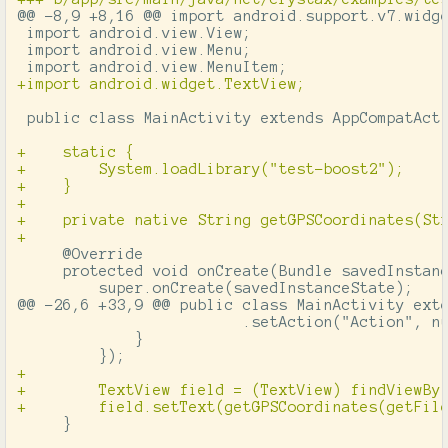
@@ -8,9 +8,16 @@
 import android.support.v7.widge
 import android.view.View;

 import android.view.Menu;

+    static {

+        System.loadLibrary("test-boost2");

+    }

+

+    private native String getGPSCoordinates(Str
     @Override

     protected void onCreate(Bundle savedInstanc
@@ -26,6 +33,9 @@
 public class MainActivity exte
                         .setAction("Action", nu
             }

+

+        TextView field = (TextView) findViewByI