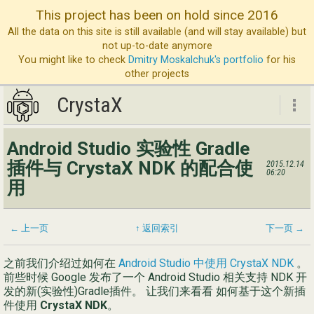
This project has been on hold since 2016
All the data on this site is still available (and will stay available) but
not up-to-date anymore
You might like to check
Dmitry Moskalchuk's portfolio
for his
other projects
CrystaX
CrystaX
Android Studio 实验性 Gradle
ND
插件与 CrystaX NDK 的配合使
2015.12.14
06:20
用
博
服
← 上一页
↑ 返回索引
下一页 →
公
联
之前我们介绍过如何在
Android Studio 中使用 CrystaX NDK
。
前些时候 Google 发布了一个 Android Studio 相关支持 NDK 开
发的新(实验性)Gradle插件。 让我们来看看 如何基于这个新插
件使用
CrystaX NDK
。
Eng