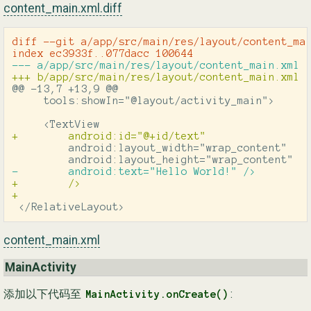
content_main.xml.diff
diff --git a/app/src/main/res/layout/content_mai
@@ -13,7 +13,9 @@
         android:layout_width="wrap_content"

+        />

 </RelativeLayout>
content_main.xml
MainActivity
添加以下代码至
:
MainActivity.onCreate()