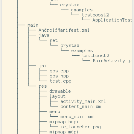
    │           └── crystax

    │               └── examples

    │                   └── testboost2

    │                       └── ApplicationTest.
    ├── main

    │   ├── AndroidManifest.xml

    │   ├── java

    │   │   └── net

    │   │       └── crystax

    │   │           └── examples

    │   │               └── testboost2

    │   │                   └── MainActivity.jav
    │   ├── jni

    │   │   ├── gps.cpp

    │   │   ├── gps.hpp

    │   │   └── test.cpp

    │   └── res

    │       ├── drawable

    │       ├── layout

    │       │   ├── activity_main.xml

    │       │   └── content_main.xml

    │       ├── menu

    │       │   └── menu_main.xml

    │       ├── mipmap-hdpi

    │       │   └── ic_launcher.png

    │       ├── mipmap-mdpi
