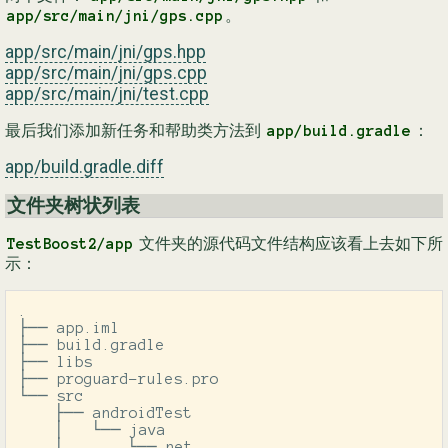
。
app/src/main/jni/gps.cpp
app/src/main/jni/gps.hpp
app/src/main/jni/gps.cpp
app/src/main/jni/test.cpp
最后我们添加新任务和帮助类方法到
：
app/build.gradle
app/build.gradle.diff
文件夹树状列表
文件夹的源代码文件结构应该看上去如下所
TestBoost2/app
示：
.

├── app.iml

├── build.gradle

├── libs

├── proguard-rules.pro

└── src

    ├── androidTest

    │   └── java

    │       └── net
