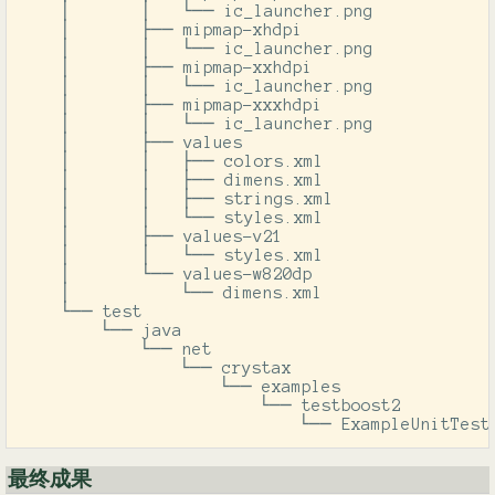
    │       │   └── ic_launcher.png

    │       ├── mipmap-xhdpi

    │       │   └── ic_launcher.png

    │       ├── mipmap-xxhdpi

    │       │   └── ic_launcher.png

    │       ├── mipmap-xxxhdpi

    │       │   └── ic_launcher.png

    │       ├── values

    │       │   ├── colors.xml

    │       │   ├── dimens.xml

    │       │   ├── strings.xml

    │       │   └── styles.xml

    │       ├── values-v21

    │       │   └── styles.xml

    │       └── values-w820dp

    │           └── dimens.xml

    └── test

        └── java

            └── net

                └── crystax

                    └── examples

                        └── testboost2

                            └── ExampleUnitTest
最终成果