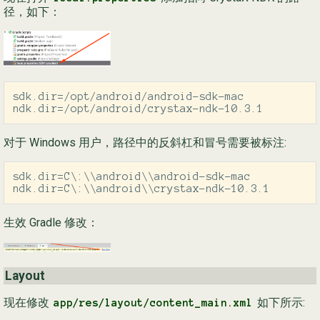
径，如下：
sdk.dir=/opt/android/android-sdk-mac

ndk.dir=/opt/android/crystax-ndk-10.3.1
对于 Windows 用户，路径中的反斜杠和冒号需要被标注:
sdk.dir=C\:\\android\\android-sdk-mac

ndk.dir=C\:\\android\\crystax-ndk-10.3.1
生效 Gradle 修改：
Layout
现在修改
如下所示:
app/res/layout/content_main.xml