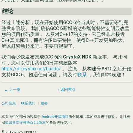
结论
经过上述分析，现在开始使用GCC 6恰当其时，不需要等到完
整发布阶段。 我们确信GCC 6新增的这些智能特性会明显改善
您的项目代码质量， 以及对C++17的支持 - 它已经非常接近
C++真实标准，拥有许多重要特性，使得C++开发更加强大。
所以赶紧动起来吧，不要再观望了。
我们会尽快发布集成GCC 6的
CrystaX NDK
新版本。 与此同
时，您可以使用我们的日常构建版本
https://dl.crystax.net/builds/
。 注意，从构建号#810之后开始
支持GCC 6。如遇任何问题， 请及时
联系
，我们非常欢迎！
← 上一页
↑ 返回索引
公司信息
|
联系我们
|
服务
本页面中的部分内容基于
Android开源项目
所创建和共享的成果进行修改， 并且根
据
知识共享许可协议2.5版本
的条款进行使用。
© 2012-2026 CrystaX