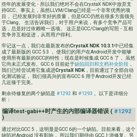
些年的发展变化 - 所以我们绝对不会在CrystaX NDK中放弃支
持GCC。事实上，虽然LLVM/Clang已经是一个非常优秀的项
目， 已经发展到非常好的质量，但是GCC仍然在很多方面领先
于Clang。 生活告诉我们，对于用户来说，有多个竞争产品可
选，总是好过依赖唯一选项。 这正是GCC/Clang的写照 - 互相
竞争并互相促进，从而用户得利。
牢记这一点，我们在最新发布的
CrystaX NDK 10.3.1
中已经集
成了最新版的 GCC 5.3 ， 使我们的用户在Android开发中能够
使用所有最新的GCC的特性；现在是时候集成 GCC 6 了， 虽然
它尚未正式发布。GCC 6 目前处于
缺陷回归和文档补全阶段
，
我们已经尝试将它集成进
CrystaX NDK
，目前通过了全部自动
化测试验证， 我们很高兴的宣布GCC 6 用于Android开发已经
几近臻于完美。
剩余待修复的两个缺陷是
#1292
和
#1293
。以下是详细分
析：
编译test-gabi++时产生的内部编译器错误 (
#1292
)
通过对比GCC 5，这明显是GCC 6的一个缺陷。目前来看，这个
缺陷对Android 没有影响， 所以我们期待由 GCC上游修复。另