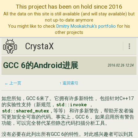
This project has been on hold since 2016
All the data on this site is still available (and will stay available) but
not up-to-date anymore
You might like to check
Dmitry Moskalchuk's portfolio
for his
other projects
CrystaX
CrystaX
GCC 6的Android进展
2016.02.26 12:24
ND
博
← 上一页
↑ 返回索引
服
如您所知，GCC 6来了。它拥有许多新特性， 包括针对C++17
公
的实验性支持（新规范，
，
std::invoke
, 等等） 和许多新警告，帮助开发者编
std::shared_mutex
联
写更加安全可靠的代码。事实上，GCC 6， 如果启用所有警告
功能，可以完全替代某些静态代码扫描分析工具。
没有必要在此列出所有GCC 6的特性。对此感兴趣者可以到其
Eng