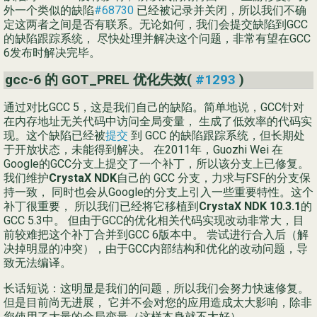
外一个类似的缺陷
#68730
已经被记录并关闭，所以我们不确
定这两者之间是否有联系。无论如何，我们会提交缺陷到GCC
的缺陷跟踪系统， 尽快处理并解决这个问题，非常有望在GCC
6发布时解决完毕。
gcc-6 的 GOT_PREL 优化失效(
#1293
)
通过对比GCC 5，这是我们自己的缺陷。简单地说，GCC针对
在内存地址无关代码中访问全局变量， 生成了低效率的代码实
现。这个缺陷已经被
提交
到 GCC 的缺陷跟踪系统，但长期处
于开放状态，未能得到解决。 在2011年，Guozhi Wei 在
Google的GCC分支上提交了一个补丁，所以该分支上已修复。
我们维护
CrystaX NDK
自己的 GCC 分支，力求与FSF的分支保
持一致， 同时也会从Google的分支上引入一些重要特性。这个
补丁很重要， 所以我们已经将它移植到
CrystaX NDK 10.3.1
的
GCC 5.3中。 但由于GCC的优化相关代码实现改动非常大，目
前较难把这个补丁合并到GCC 6版本中。 尝试进行合入后（解
决掉明显的冲突），由于GCC内部结构和优化的改动问题，导
致无法编译。
长话短说：这明显是我们的问题，所以我们会努力快速修复。
但是目前尚无进展， 它并不会对您的应用造成太大影响，除非
您使用了大量的全局变量（这样本身就不太好）。