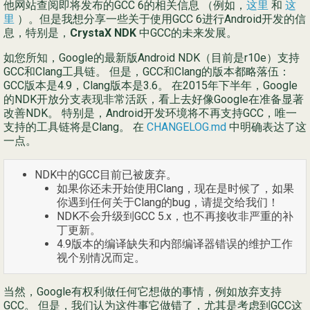
他网站查阅即将发布的GCC 6的相关信息 （例如，
这里
和
这
里
）。但是我想分享一些关于使用GCC 6进行Android开发的信
Ру
息，特别是，
CrystaX NDK
中GCC的未来发展。
简
如您所知，Google的最新版Android NDK（目前是r10e）支持
GCC和Clang工具链。 但是，GCC和Clang的版本都略落伍：
GCC版本是4.9，Clang版本是3.6。 在2015年下半年，Google
的NDK开放分支表现非常活跃，看上去好像Google在准备显著
改善NDK。 特别是，Android开发环境将不再支持GCC，唯一
支持的工具链将是Clang。 在
CHANGELOG.md
中明确表达了这
一点。
NDK中的GCC目前已被废弃。
如果你还未开始使用Clang，现在是时候了，如果
你遇到任何关于Clang的bug，请提交给我们！
NDK不会升级到GCC 5.x，也不再接收非严重的补
丁更新。
4.9版本的编译缺失和内部编译器错误的维护工作
视个别情况而定。
当然，Google有权利做任何它想做的事情，例如放弃支持
GCC。 但是，我们认为这件事它做错了，尤其是考虑到GCC这