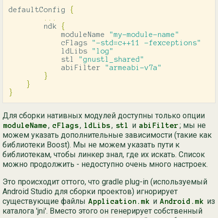
defaultConfig
{
...
ndk
{
moduleName
"my-module-name"
cFlags
"-std=c++11 -fexceptions"
ldLibs
"log"
stl
"gnustl_shared"
abiFilter
"armeabi-v7a"
}
}
}
Для сборки нативных модулей доступны только опции
,
,
,
и
; мы не
moduleName
cFlags
ldLibs
stl
abiFilter
можем указать дополнительные зависимости (такие как
библиотеки Boost). Мы не можем указать пути к
библиотекам, чтобы линкер знал, где их искать. Список
можно продолжить - недоступно очень много настроек.
Это происходит оттого, что gradle plug-in (используемый
Android Studio для сборки проектов) игнорирует
существующие файлы
и
из
Application.mk
Android.mk
каталога 'jni'. Вместо этого он генерирует собственный