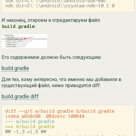
sdk.dir=C\:\\android\\android-sdk-mac

ndk.dir=C\:\\android\\crystax-ndk-10.1.0
И наконец, откроем и отредактируем файл
:
build.gradle
Его содержимое должно быть следующим:
build.gradle
Для тех, кому интересно, что именно мы добавили в
существующий файл, ниже приводится diff:
build.gradle.diff
diff --git a/build.gradle b/build.gradle

@@ -1,3 +1,5 @@