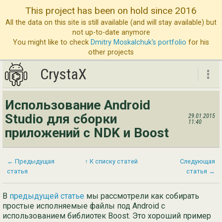
This project has been on hold since 2016
All the data on this site is still available (and will stay available) but
not up-to-date anymore
You might like to check
Dmitry Moskalchuk's portfolio
for his
other projects
CrystaX
CrystaX
Использование Android
ND
Studio для сборки
29.01.2015
11:40
приложений с NDK и Boost
Бл
Ус
← Предыдущая
↑ К списку статей
Следующая
О 
статья
статья →
Св
В
предыдущей статье
мы рассмотрели как собирать
простые исполняемые файлы под Android с
использованием библиотек Boost. Это хороший пример
Eng