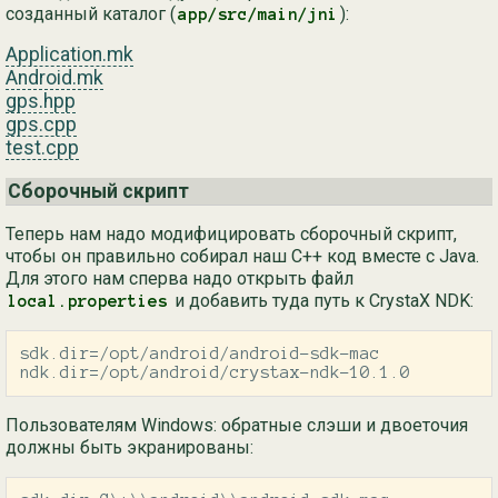
созданный каталог (
):
app/src/main/jni
Application.mk
Android.mk
gps.hpp
gps.cpp
test.cpp
Сборочный скрипт
Теперь нам надо модифицировать сборочный скрипт,
чтобы он правильно собирал наш C++ код вместе с Java.
Для этого нам сперва надо открыть файл
и добавить туда путь к CrystaX NDK:
local.properties
sdk.dir=/opt/android/android-sdk-mac

ndk.dir=/opt/android/crystax-ndk-10.1.0
Пользователям Windows: обратные слэши и двоеточия
должны быть экранированы: