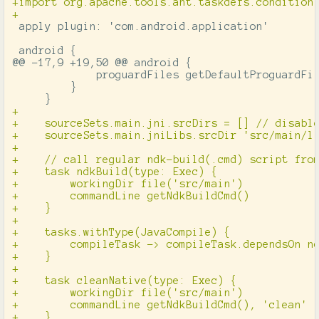
+import org.apache.tools.ant.taskdefs.condition.
 apply plugin: 'com.android.application'

@@ -17,9 +19,50 @@
 android {

             proguardFiles getDefaultProguardFil
         }

+

+    sourceSets.main.jni.srcDirs = [] // disable
+    sourceSets.main.jniLibs.srcDir 'src/main/li
+

+    // call regular ndk-build(.cmd) script from
+    task ndkBuild(type: Exec) {

+        workingDir file('src/main')

+        commandLine getNdkBuildCmd()

+    }

+

+    tasks.withType(JavaCompile) {

+        compileTask -> compileTask.dependsOn nd
+    }

+

+    task cleanNative(type: Exec) {

+        workingDir file('src/main')

+        commandLine getNdkBuildCmd(), 'clean'

+    }
