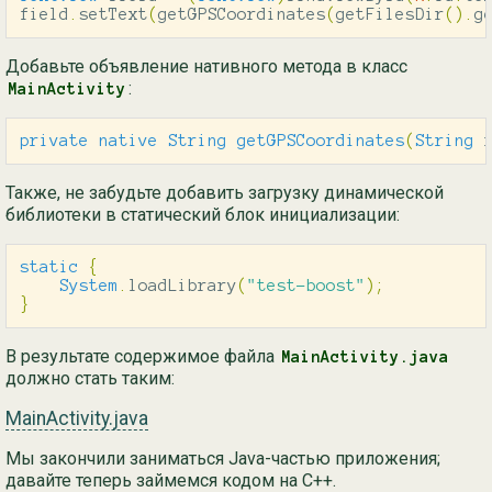
field
.
setText
(
getGPSCoordinates
(
getFilesDir
().
g
Добавьте объявление нативного метода в класс
:
MainActivity
private
native
String
getGPSCoordinates
(
String
Также, не забудьте добавить загрузку динамической
библиотеки в статический блок инициализации:
static
{
System
.
loadLibrary
(
"test-boost"
);
}
В результате содержимое файла
MainActivity.java
должно стать таким:
MainActivity.java
Мы закончили заниматься Java-частью приложения;
давайте теперь займемся кодом на C++.