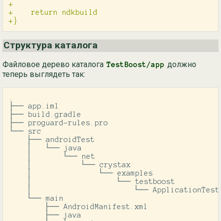
+

+    return ndkbuild

Структура каталога
Файловое дерево каталога
должно
TestBoost/app
теперь выглядеть так:
.

├── app.iml

├── build.gradle

├── proguard-rules.pro

└── src

    ├── androidTest

    │   └── java

    │       └── net

    │           └── crystax

    │               └── examples

    │                   └── testboost

    │                       └── ApplicationTest.
    └── main

        ├── AndroidManifest.xml

        ├── java
