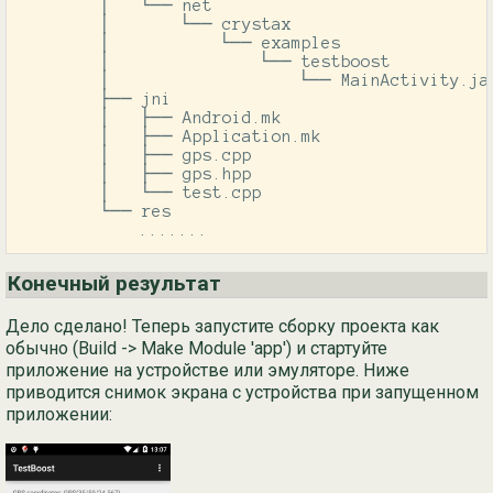
        │   └── net

        │       └── crystax

        │           └── examples

        │               └── testboost

        │                   └── MainActivity.jav
        ├── jni

        │   ├── Android.mk

        │   ├── Application.mk

        │   ├── gps.cpp

        │   ├── gps.hpp

        │   └── test.cpp

        └── res

            .......
Конечный результат
Дело сделано! Теперь запустите сборку проекта как
обычно (Build -> Make Module 'app') и стартуйте
приложение на устройстве или эмуляторе. Ниже
приводится снимок экрана с устройства при запущенном
приложении: