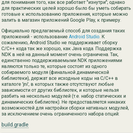
для понимания того, как все работает "изнутри"; однако
для практических целей хорошо было бы уметь собирать
Ру
готовые к использованию приложения, которые можно
залить в магазин приложений Google Play, к примеру.
简
Официально предлагаемый способ для создания таких
приложений - использование
Android Studio
. К
сожалению, Android Studio не поддерживает сборку
C/C++ кода так же хорошо, как Java кода. Поддержка
NDK в ней на данный момент очень ограничена. Так,
единственно поддерживаемыми NDK приложениями
являются только те, которые состоят из одного
собираемого модуля (финальной динамической
библиотеки), держат все исходные коды на C/C++ в
каталоге 'jni', в которых также отсутствуют любые
зависимости от других библиотек, и которые нельзя
разбить на несколько модулей (т.е. набор статических и
динамических библиотек). Не предоставляется никаких
возможностей для настройки сборки нативных модулей,
за исключением очень ограниченного набора опций:
build.gradle