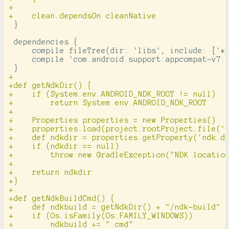
+

 }

 dependencies {

     compile fileTree(dir: 'libs', include: ['*.
     compile 'com.android.support:appcompat-v7:2
+

+def getNdkDir() {

+    if (System.env.ANDROID_NDK_ROOT != null)

+        return System.env.ANDROID_NDK_ROOT

+

+    Properties properties = new Properties()

+    properties.load(project.rootProject.file('l
+    def ndkdir = properties.getProperty('ndk.di
+    if (ndkdir == null)

+        throw new GradleException("NDK location
+

+    return ndkdir

+}

+

+def getNdkBuildCmd() {

+    def ndkbuild = getNdkDir() + "/ndk-build"

+    if (Os.isFamily(Os.FAMILY_WINDOWS))

+        ndkbuild += ".cmd"
