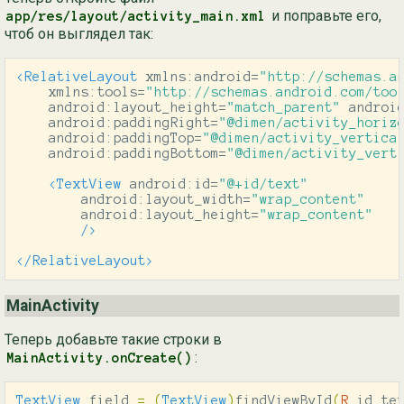
и поправьте его,
app/res/layout/activity_main.xml
чтоб он выглядел так:
<RelativeLayout
xmlns:android=
"http://schemas.a
xmlns:tools=
"http://schemas.android.com/too
android:layout_height=
"match_parent"
androi
android:paddingRight=
"@dimen/activity_horiz
android:paddingTop=
"@dimen/activity_vertica
android:paddingBottom=
"@dimen/activity_vert
<TextView
android:id=
"@+id/text"
android:layout_width=
"wrap_content"
android:layout_height=
"wrap_content"
/>
</RelativeLayout>
MainActivity
Теперь добавьте такие строки в
:
MainActivity.onCreate()
TextView
field
=
(
TextView
)
findViewById
(
R
.
id
.
te