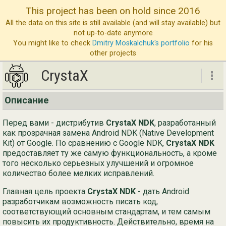
This project has been on hold since 2016
All the data on this site is still available (and will stay available) but
not up-to-date anymore
You might like to check
Dmitry Moskalchuk's portfolio
for his
other projects
CrystaX
CrystaX
Описание
ND
Перед вами - дистрибутив
CrystaX NDK
, разработанный
Бл
как прозрачная замена Android NDK (Native Development
Kit) от Google. По сравнению с Google NDK,
CrystaX NDK
Ус
предоставляет ту же самую функциональность, а кроме
того несколько серьезных улучшений и огромное
О 
количество более мелких исправлений.
Св
Главная цель проекта
CrystaX NDK
- дать Android
разработчикам возможность писать код,
соответствующий основным стандартам, и тем самым
повысить их продуктивность. Действительно, время на
Eng