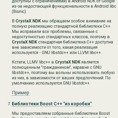
доступны с ограничениями) в Android NDK от Google
из-за недостающей функциональности в Android libc
(Bionic).
В
CrystaX NDK
мы обращаем особое внимание на
полную реализацию стандартной библиотеки C++.
Мы исправили все проблемы, связанные с
недоступностью стандартных классов, поэтому в
CrystaX NDK
стандартная библиотека C++ доступна
вне зависимости от того, какая реализация
используется - GNU libstdc++ или LLVM libc++.
Кстати, LLMV libc++ в
CrystaX NDK
является
полноценным "гражданином", наравне с GNU
libstdc++, поэтому вы вольны использовать любую
из них, в зависимости от ваших предпочтений. По
умолчанию используется GNU libstdc++.
Пример
Библиотеки Boost C++ "из коробки"
Мы предоставляем собранные библиотеки Boost