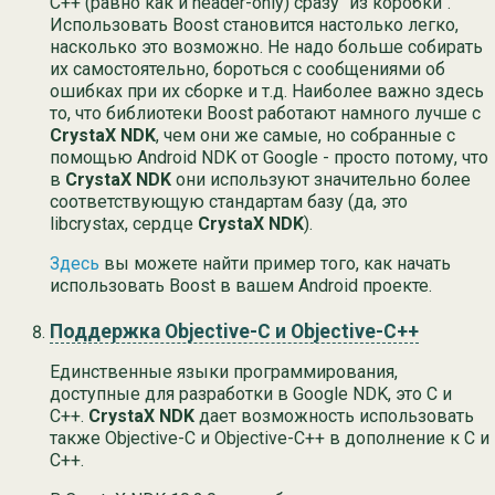
C++ (равно как и header-only) сразу "из коробки".
Использовать Boost становится настолько легко,
насколько это возможно. Не надо больше собирать
их самостоятельно, бороться с сообщениями об
ошибках при их сборке и т.д. Наиболее важно здесь
то, что библиотеки Boost работают намного лучше с
CrystaX NDK
, чем они же самые, но собранные с
помощью Android NDK от Google - просто потому, что
в
CrystaX NDK
они используют значительно более
соответствующую стандартам базу (да, это
libcrystax, сердце
CrystaX NDK
).
Здесь
вы можете найти пример того, как начать
использовать Boost в вашем Android проекте.
Поддержка Objective-C и Objective-C++
Единственные языки программирования,
доступные для разработки в Google NDK, это C и
C++.
CrystaX NDK
дает возможность использовать
также Objective-С и Objective-C++ в дополнение к C и
C++.