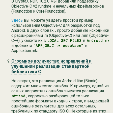
В CrystaX NDK 10.2.0 мы добавили поддержку
Objective-C v2 runtime и начальных фреймворков
(Foundation и CoreFoundation).
Здесь
вы можете увидеть простой пример
использования Objective-C для разработки под
Android. В двух словах, , просто добавьте исходники
с расширениями .m (Objective-C) или .mm (Objective-
C++), укажите их в
в
LOCAL_SRC_FILES
Android.mk
и добавьте
в
"APP_OBJC := cocotron"
Application.mk.
Огромное количество исправлений и
улучшений реализации стандартной
библиотеки C
Не секрет, что реализация Android libc (Bionic)
содержит множество ошибок. К примеру, одной из
самых неприятных ошибок является реализация
, корректно разбирающей только
strtod
простейшие форматы входных строк, и выдающей
ошибочные результаты для всех остальных,
требуемых по стандарту ISO C. Некоторые из этих