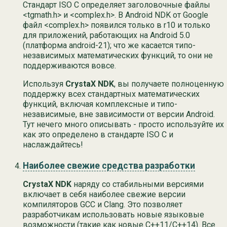
Стандарт ISO C определяет заголовочные файлы
<tgmath.h> и <complex.h>. В Android NDK от Google
файл <complex.h> появился только в r10 и только
для приложений, работающих на Android 5.0
(платформа android-21); что же касается типо-
независимых математических функций, то они не
поддерживаются вовсе.
Используя
CrystaX NDK
, вы получаете полноценную
поддержку всех стандартных математических
функций, включая комплексные и типо-
независимые, вне зависимости от версии Android.
Тут нечего много описывать - просто используйте их
как это определено в стандарте ISO C и
наслаждайтесь!
Наиболее свежие средства разработки
CrystaX NDK
наряду со стабильными версиями
включает в себя наиболее свежие версии
компиляторов GCC и Clang. Это позволяет
разработчикам использовать новые языковые
возможности (такие как новые C++11/C++14). Все