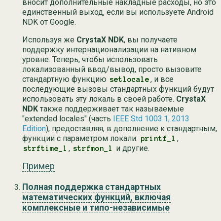
вносит дополнительные накладные расходы, но это
единственный выход, если вы используете Android
NDK от Google.
Используя же
CrystaX NDK
, вы получаете
поддержку интернационализации на нативном
уровне. Теперь, чтобы использовать
локализованный ввод/вывод, просто вызовите
стандартную функцию
, и все
setlocale
последующие вызовы стандартных функций будут
использовать эту локаль в своей работе.
CrystaX
NDK
также поддерживает так называемые
"extended locales" (часть
IEEE Std 1003.1, 2013
Edition
), предоставляя, в дополнение к стандартным,
функции с параметром локали:
,
printf_l
,
и другие.
strftime_l
strfmon_l
Пример
Полная поддержка стандартных
математических функций, включая
комплексные и типо-независимые