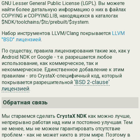
GNU Lesser General Public License (LGPL). Вы можете
найти более детальную информацию о них в файлах
COPYING и COPYING.LIB, находящихся в каталогах
$NDK/toolchains/$tc/prebuilt/$system.
Набор инструментов LLVM/Clang покрывается
LLVM
"BSD" лицензией
.
По существу, правила лицензирования такие же, как у
Android NDK от Google - т.е. разрешается любое
использование, как коммерческое, так и
некоммерческое. Единственное добавление к этим
правилам - это CrystaX-специфичный код, который
'BSD 2-clause'
покрывается разрешительной
лицензией
.
Обратная связь
Мы стараемся сделать
CrystaX NDK
как можно лучше,
непрерывно работая над ним и постоянно улучшая. Тем
не менее, мы не можем гарантировать отсутствие
проблем - как не может никто в этом мире. Поэтому в