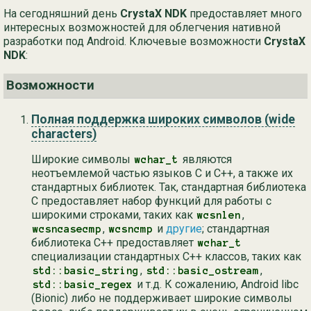
На сегодняшний день
CrystaX NDK
предоставляет много
интересных возможностей для облегчения нативной
разработки под Android. Ключевые возможности
CrystaX
NDK
:
Возможности
Полная поддержка широких символов (wide
characters)
Широкие символы
являются
wchar_t
неотъемлемой частью языков C и C++, а также их
стандартных библиотек. Так, стандартная библиотека
C предоставляет набор функций для работы с
широкими строками, таких как
,
wcsnlen
,
и
другие
; стандартная
wcsncasecmp
wcsncmp
библиотека C++ предоставляет
wchar_t
специализации стандартных C++ классов, таких как
,
,
std::basic_string
std::basic_ostream
и т.д. К сожалению, Android libc
std::basic_regex
(Bionic) либо не поддерживает широкие символы