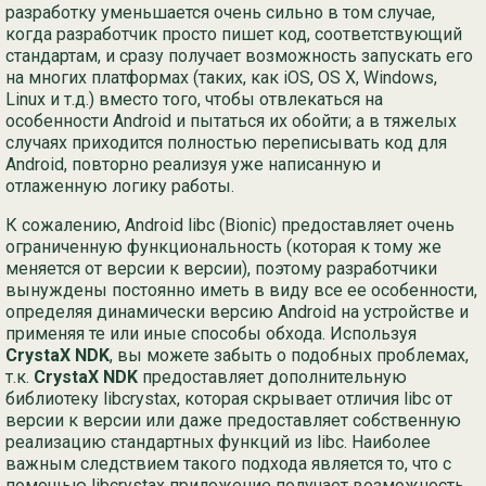
разработку уменьшается очень сильно в том случае,
когда разработчик просто пишет код, соответствующий
Ру
стандартам, и сразу получает возможность запускать его
на многих платформах (таких, как iOS, OS X, Windows,
简
Linux и т.д.) вместо того, чтобы отвлекаться на
особенности Android и пытаться их обойти; а в тяжелых
случаях приходится полностью переписывать код для
Android, повторно реализуя уже написанную и
отлаженную логику работы.
К сожалению, Android libc (Bionic) предоставляет очень
ограниченную функциональность (которая к тому же
меняется от версии к версии), поэтому разработчики
вынуждены постоянно иметь в виду все ее особенности,
определяя динамически версию Android на устройстве и
применяя те или иные способы обхода. Используя
CrystaX NDK
, вы можете забыть о подобных проблемах,
т.к.
CrystaX NDK
предоставляет дополнительную
библиотеку libcrystax, которая скрывает отличия libc от
версии к версии или даже предоставляет собственную
реализацию стандартных функций из libc. Наиболее
важным следствием такого подхода является то, что с
помощью libcrystax приложение получает возможность