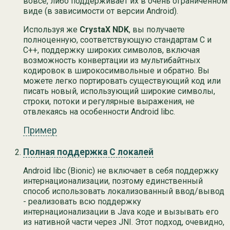
вовсе, либо поддерживает их в очень ограниченном
виде (в зависимости от версии Android).
Используя же
CrystaX NDK
, вы получаете
полноценную, соответствующую стандартам C и
C++, поддержку широких символов, включая
возможность конвертации из мультибайтных
кодировок в широкосимвольные и обратно. Вы
можете легко портировать существующий код или
писать новый, использующий широкие символы,
строки, потоки и регулярные выражения, не
отвлекаясь на особенности Android libc.
Пример
Полная поддержка C локалей
Android libc (Bionic) не включает в себя поддержку
интернационализации, поэтому единственный
способ использовать локализованный ввод/вывод
- реализовать всю поддержку
интернационализации в Java коде и вызывать его
из нативной части через JNI. Этот подход, очевидно,