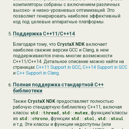
компиляторы собраны с включением различных
высоко- и низко-уровневых оптимизаций. Это
позволяет генерировать наиболее эффективный
код под целевые аппаратные платформы.
Поддержка C++11/C++14
Благодаря тому, что
CrystaX NDK
включает
наиболее свежие версии GCC и Clang, в нем
поддерживаются очень многие возможности
C++11/C++14. Детальное описание можно найти на
страницах
C++11 Support in GCC
,
C++14 Support in GCC
и
C++ Support in Clang
.
Полная поддержка стандартной C++
библиотеки
Также
CrystaX NDK
предоставляет полностью
рабочую стандартную библиотеку C++11, включая
классы
,
, функции/классы
std::thread
std::mutex
из
, функции
,
std::chrono
std::stol
std::stoul
и т.д. Эти классы и функции недоступны (или