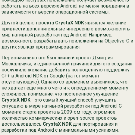
работать на всех версиях Android, не меняя поведения в
зависимости от версии операционной системы.
Другой целью проекта
CrystaX NDK
является желание
привнести дополнительные интересные возможности в
мир нативной разработки под Android. Например,
возможность разрабатывать приложения на Objective-C и
других языках программирования.
Первоначально это был личный проект Дмитрия
Москальчука, и единственной причиной для его создания
послужило желание добавить полноценную поддержку
C++ в Android NDK от Google (на тот момент
отсутствующую). Однако со временем выяснилось, что
не хватает еще много чего и к определенному моменту
сложилось понимание, что постепенное улучшение
CrystaX NDK
- это самый лучший способ улучшить
ситуацию в мире нативной разработки под Android. С
момента старта проекта в 2009-ом году, огромное
количество коммерческих и open-source проектов
воспользовалось
CrystaX NDK
для портирования и
разработки под Android с минимальными усилиями.