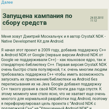
Далее
Запущена кампания по
24.03.2015
сбору средств
11:12
Меня зовут Дмитрий Москальчук и я автор CrystaX NDK -
Native Development Kit для Android.
Я начал этот проект в 2009 году, добавив поддержку C++
в Android NDK от Google (первые версии Android NDK от
Google не поддерживали C++) - как языковое ядро, так и
стандартную библиотеку C++. Первая версия CrystaX NDK
очень быстро стала популярной, т.к. очень многим людям
требовалась поддержка C++ чтобы иметь возможность
запускать их приложения/библиотеки на Android без
переписывания их на Java. Google добавил поддержку
C++ такого уровня в свой NDK почти два года спустя. К
этому моменту мне стало ясно, что не хватает еще очень
многого для нормальной разработки под Android, поэтому
я переформулировал цель проекта с "Android NDK с
поддержкой C++" на "Улучшенный Android NDK" и