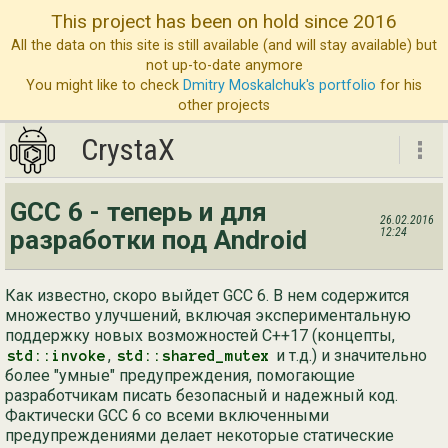
This project has been on hold since 2016
All the data on this site is still available (and will stay available) but
not up-to-date anymore
You might like to check
Dmitry Moskalchuk's portfolio
for his
other projects
CrystaX
CrystaX
GCC 6 - теперь и для
26.02.2016
ND
разработки под Android
12:24
Бл
Как известно, скоро выйдет GCC 6. В нем содержится
Ус
множество улучшений, включая экспериментальную
О 
поддержку новых возможностей C++17 (концепты,
,
и т.д.) и значительно
std::invoke
std::shared_mutex
Св
более "умные" предупреждения, помогающие
разработчикам писать безопасный и надежный код.
Фактически GCC 6 со всеми включенными
предупреждениями делает некоторые статические
Eng