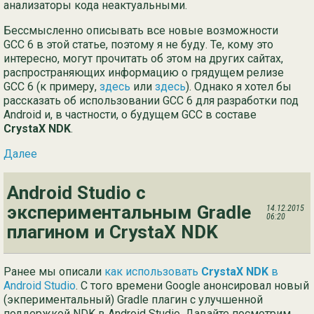
анализаторы кода неактуальными.
Ру
Бессмысленно описывать все новые возможности
GCC 6 в этой статье, поэтому я не буду. Те, кому это
简
интересно, могут прочитать об этом на других сайтах,
распространяющих информацию о грядущем релизе
GCC 6 (к примеру,
здесь
или
здесь
). Однако я хотел бы
рассказать об использовании GCC 6 для разработки под
Android и, в частности, о будущем GCC в составе
CrystaX NDK
.
Далее
Android Studio с
экспериментальным Gradle
14.12.2015
06:20
плагином и CrystaX NDK
Ранее мы описали
как использовать
CrystaX NDK
в
Android Studio
. С того времени Google анонсировал новый
(экпериментальный) Gradle плагин с улучшенной
поддержкой NDK в Android Studio. Давайте посмотрим,