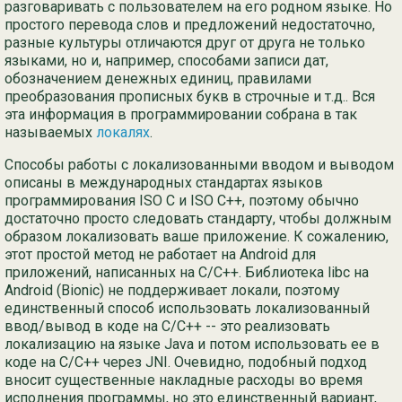
разговаривать с пользователем на его родном языке. Но
простого перевода слов и предложений недостаточно,
Ру
разные культуры отличаются друг от друга не только
языками, но и, например, способами записи дат,
简
обозначением денежных единиц, правилами
преобразования прописных букв в строчные и т.д.. Вся
эта информация в программировании собрана в так
называемых
локалях
.
Способы работы с локализованными вводом и выводом
описаны в международных стандартах языков
программирования ISO C и ISO C++, поэтому обычно
достаточно просто следовать стандарту, чтобы должным
образом локализовать ваше приложение. К сожалению,
этот простой метод не работает на Android для
приложений, написанных на C/C++. Библиотека libc на
Android (Bionic) не поддерживает локали, поэтому
единственный способ использовать локализованный
ввод/вывод в коде на C/C++ -- это реализовать
локализацию на языке Java и потом использовать ее в
коде на C/C++ через JNI. Очевидно, подобный подход
вносит существенные накладные расходы во время
исполнения программы, но это единственный вариант,