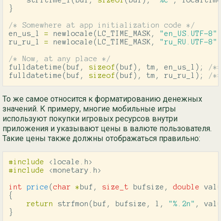
}
/* Somewhere at app initialization code */
en_us_l
=
newlocale
(
LC_TIME_MASK
,
"en_US.UTF-8"
ru_ru_l
=
newlocale
(
LC_TIME_MASK
,
"ru_RU.UTF-8"
/* Now, at any place */
fulldatetime
(
buf
,
sizeof
(
buf
),
tm
,
en_us_l
);
/*
fulldatetime
(
buf
,
sizeof
(
buf
),
tm
,
ru_ru_l
);
/*
То же самое относится к форматированию денежных
значений. К примеру, многие мобильные игры
используют покупки игровых ресурсов внутри
приложения и указывают цены в валюте пользователя.
Такие цены также должны отображаться правильно:
#include
<locale.h>
#include
<monetary.h>
int
price
(
char
*
buf
,
size_t
bufsize
,
double
val
{
return
strfmon
(
buf
,
bufsize
,
l
,
"%.2n"
,
val
}