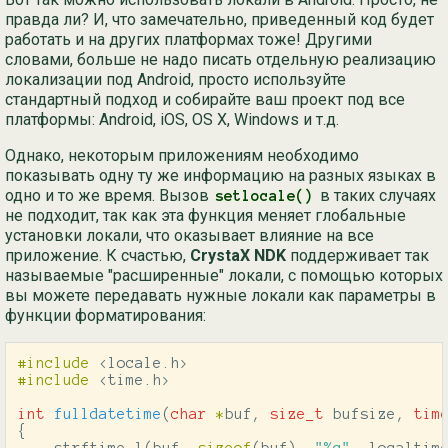
правда ли? И, что замечательно, приведенный код будет
работать и на других платформах тоже! Другими
словами, больше не надо писать отдельную реализацию
локализации под Android, просто используйте
стандартный подход и собирайте ваш проект под все
платформы: Android, iOS, OS X, Windows и т.д.
Однако, некоторым приложениям необходимо
показывать одну ту же информацию на разных языках в
одно и то же время. Вызов
в таких случаях
setlocale()
не подходит, так как эта функция меняет глобальные
установки локали, что оказывает влияние на все
приложение. К счастью,
CrystaX NDK
поддерживает так
называемые "расширенные" локали, с помощью которых
вы можете передавать нужные локали как параметры в
функции форматирования:
#include
<locale.h>
#include
<time.h>
int
fulldatetime
(
char
*
buf
,
size_t
bufsize
,
tim
{
strftime_l
(
buf
,
sizeof
(
buf
),
"%c"
,
localtim