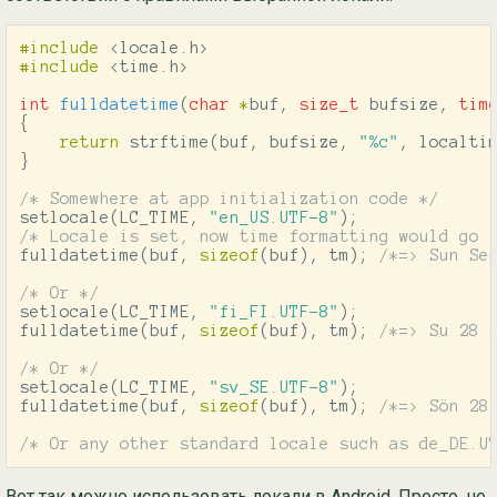
#include
<locale.h>
#include
<time.h>
int
fulldatetime
(
char
*
buf
,
size_t
bufsize
,
tim
{
return
strftime
(
buf
,
bufsize
,
"%c"
,
localti
}
/* Somewhere at app initialization code */
setlocale
(
LC_TIME
,
"en_US.UTF-8"
);
/* Locale is set, now time formatting would go 
fulldatetime
(
buf
,
sizeof
(
buf
),
tm
);
/*=> Sun Se
/* Or */
setlocale
(
LC_TIME
,
"fi_FI.UTF-8"
);
fulldatetime
(
buf
,
sizeof
(
buf
),
tm
);
/*=> Su 28 
/* Or */
setlocale
(
LC_TIME
,
"sv_SE.UTF-8"
);
fulldatetime
(
buf
,
sizeof
(
buf
),
tm
);
/*=> Sön 28
/* Or any other standard locale such as de_DE.U
Вот так можно использовать локали в Android. Просто, не