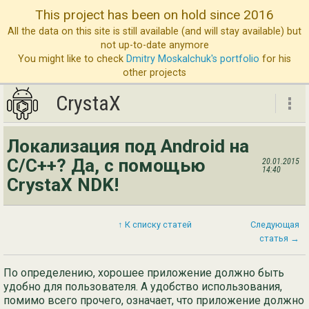
This project has been on hold since 2016
All the data on this site is still available (and will stay available) but
not up-to-date anymore
You might like to check
Dmitry Moskalchuk's portfolio
for his
other projects
CrystaX
CrystaX
Локализация под Android на
ND
C/C++? Да, с помощью
20.01.2015
14:40
CrystaX NDK!
Бл
Ус
↑ К списку статей
Следующая
О 
статья →
Св
По определению, хорошее приложение должно быть
удобно для пользователя. А удобство использования,
помимо всего прочего, означает, что приложение должно
Eng