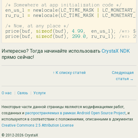
/* Somewhere at app initialization code */
en_us_l
=
newlocale
(
LC_TIME_MASK
|
LC_MONETARY_
ru_ru_l
=
newlocale
(
LC_TIME_MASK
|
LC_MONETARY_
/* Now, at any place */
price
(
buf
,
sizeof
(
buf
),
4
.
99
,
en_us_l
);
/*=> $
price
(
buf
,
sizeof
(
buf
),
299
.
0
,
ru_ru_l
);
/*=> 2
Интересно? Тогда начинайте использовать
CrystaX NDK
прямо сейчас!
↑ К списку статей
Следующая
статья →
О нас
|
Связь
|
Услуги
Некоторые части данной страницы являются модификациями работ,
созданных и
распространяемых в рамках Android Open Source Project
, и
используются в соответствии с положениями, описанными в документах
Creative Commons 2.5 Attribution License
© 2012-2026 CrystaX