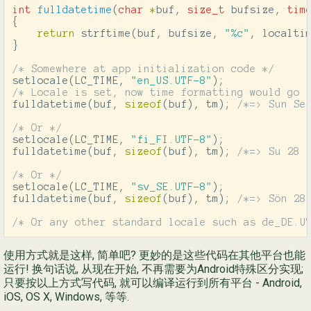
int
fulldatetime
(
char
*
buf
,
size_t
bufsize
,
tim
{
return
strftime
(
buf
,
bufsize
,
"%c"
,
localti
}
/* Somewhere at app initialization code */
setlocale
(
LC_TIME
,
"en_US.UTF-8"
);
/* Locale is set, now time formatting would go 
fulldatetime
(
buf
,
sizeof
(
buf
),
tm
);
/*=> Sun Se
/* Or */
setlocale
(
LC_TIME
,
"fi_FI.UTF-8"
);
fulldatetime
(
buf
,
sizeof
(
buf
),
tm
);
/*=> Su 28 
/* Or */
setlocale
(
LC_TIME
,
"sv_SE.UTF-8"
);
fulldatetime
(
buf
,
sizeof
(
buf
),
tm
);
/*=> Sön 28
/* Or any other standard locale such as de_DE.U
使用方式就是这样, 简单吧? 更妙的是这些代码在其他平台也能
运行! 换句话说, 从现在开始, 不再需要为Android特殊区分实现;
只要按以上方式写代码, 就可以编译运行到所有平台 - Android,
iOS, OS X, Windows, 等等.