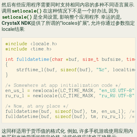
然后有些应用程序需要同时支持相同内容的多种不同语言展示.
调用
在这种情况下不是一个好办法, 因为
setlocale()
是全局设置, 影响整个应用程序. 幸运的是,
setlocale()
CrystaX NDK
提供了所谓的"locales扩展", 允许你通过参数指定
locale结果:
#include
<locale.h>
#include
<time.h>
int
fulldatetime
(
char
*
buf
,
size_t
bufsize
,
tim
{
strftime_l
(
buf
,
sizeof
(
buf
),
"%c"
,
localtim
}
/* Somewhere at app initialization code */
en_us_l
=
newlocale
(
LC_TIME_MASK
,
"en_US.UTF-8"
ru_ru_l
=
newlocale
(
LC_TIME_MASK
,
"ru_RU.UTF-8"
/* Now, at any place */
fulldatetime
(
buf
,
sizeof
(
buf
),
tm
,
en_us_l
);
/*
fulldatetime
(
buf
,
sizeof
(
buf
),
tm
,
ru_ru_l
);
/*
这同样适用于货币值的格式化. 例如, 许多手机游戏使用应用内