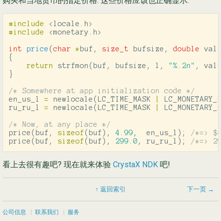
购买和当地货币的指定价格. 这些价格应该也正确显示:
#include
<locale.h>
#include
<monetary.h>
int
price
(
char
*
buf
,
size_t
bufsize
,
double
val
{
return
strfmon
(
buf
,
bufsize
,
l
,
"%.2n"
,
val
}
/* Somewhere at app initialization code */
en_us_l
=
newlocale
(
LC_TIME_MASK
|
LC_MONETARY_
ru_ru_l
=
newlocale
(
LC_TIME_MASK
|
LC_MONETARY_
/* Now, at any place */
price
(
buf
,
sizeof
(
buf
),
4
.
99
,
en_us_l
);
/*=> $
price
(
buf
,
sizeof
(
buf
),
299
.
0
,
ru_ru_l
);
/*=> 2
看上去很有趣吧? 现在就来体验
CrystaX NDK
吧!
↑ 返回索引
下一页 →
公司信息
|
联系我们
|
服务