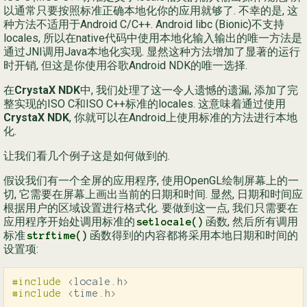
以通常只要按照标准正确本地化你的应用就够了. 不幸的是, 这
种方法不适用于Android C/C++. Android libc (Bionic)不支持
Ру
locales, 所以在native代码中使用本地化输入输出的唯一方法是
简
通过JNI调用Java本地化实现. 显然这种方法增加了显著的运行
时开销, 但这是你使用谷歌Android NDK的唯一选择.
在
CrystaX NDK
中, 我们处理了这一令人遗憾的遗漏, 添加了完
整实现的ISO C和ISO C++标准的locales. 这意味着通过使用
CrystaX NDK
, 你就可以在Android上使用标准的方法进行本地
化.
让我们看几个例子这是如何做到的.
假设我们有一个全屏的应用程序, 使用OpenGL绘制屏幕上的一
切, 它需要在屏幕上画出当前的日期和时间. 显然, 日期和时间应
根据用户的区域设置进行格式化. 要做到这一点, 我们只需要在
应用程序开始处调用标准的
函数, 然后所有调用
setlocale()
标准
函数得到的内容都将采用本地日期和时间的
strftime()
设置项:
#include
<locale.h>
#include
<time.h>