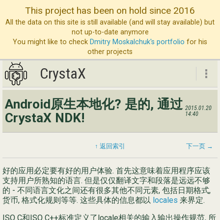
This project has been on hold since 2016
All the data on this site is still available (and will stay available) but
not up-to-date anymore
You might like to check
Dmitry Moskalchuk's portfolio
for his
other projects
CrystaX
CrystaX
Android原生本地化? 是的, 通过
2015.01.20
ND
CrystaX NDK!
14:40
博
服
↑ 返回索引
下一页 →
公
好的应用必定要有好的用户体验. 首先这意味着应用程序应该
支持用户所熟知的语言. 但是仅仅翻译文字和段落是远远不够
联
的 - 不同语言文化之间还有很多其他不同元素, 包括日期格式,
货币, 格式化规则等等. 这些具体的信息都以
locales
来界定.
ISO C和ISO C++标准定义了locale相关的输入输出操作规范, 所
Eng