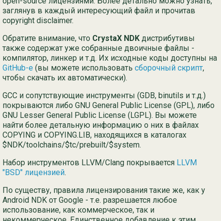
open-source лицензиями. Более детально можно узнать,
заглянув в каждый интересующий файл и прочитав
copyright disclaimer.
Обратите внимание, что
CrystaX NDK
дистрибутивы
также содержат уже собранные двоичные файлы -
компилятор, линкер и т.д. Их исходные коды доступны на
GitHub-е
(вы можете использовать
сборочный скрипт
,
чтобы скачать их автоматически).
GCC и сопутствующие инструменты (GDB, binutils и т.д.)
покрываются либо GNU General Public License (GPL), либо
GNU Lesser General Public License (LGPL). Вы можете
найти более детальную информацию о них в файлах
COPYING и COPYING.LIB, находящихся в каталогах
$NDK/toolchains/$tc/prebuilt/$system.
Набор инструментов LLVM/Clang покрывается
LLVM
"BSD" лицензией
.
По существу, правила лицензирования такие же, как у
Android NDK от Google - т.е. разрешается любое
использование, как коммерческое, так и
некоммерческое. Единственное добавление к этим