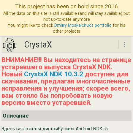
This project has been on hold since 2016
All the data on this site is still available (and will stay available) but
not up-to-date anymore
You might like to check
Dmitry Moskalchuk's portfolio
for his
other projects
CrystaX
CrystaX
ВНИМАНИЕ!!! Вы находитесь на странице
устаревшего выпуска CrystaX NDK.
ND
Новый
CrystaX NDK 10.3.2
доступен для
Бл
скачивания, предлагая многочисленные
исправления и улучшения; скорее всего,
Ус
вам стоило бы попробовать новую
О 
версию вместо устаревшей.
Св
Описание
Здесь выложены дистрибутивы Android NDK r5,
Eng