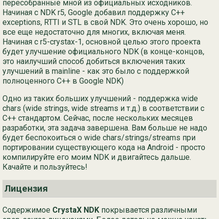
пересобранные мной из официальных исходников.
Начиная с NDK r5, Google добавил поддержку С++
Ру
exceptions, RTTI и STL в свой NDK. Это очень хорошо, но
все еще недостаточно для многих, включая меня.
简
Начиная с r5-crystax-1, основной целью этого проекта
будет улучшение официального NDK (в конце-концов,
это наилучший способ добиться включения таких
улучшений в mainline - как это было с поддержкой
полноценного C++ в Google NDK)
Одно из таких больших улучшений - поддержка wide
chars (wide strings, wide streams и т.д.) в соответствии с
C++ стандартом. Сейчас, после нескольких месяцев
разработки, эта задача завершена. Вам больше не надо
будет беспокоиться о wide chars/strings/streams при
портировании существующего кода на Android - просто
компилируйте его моим NDK и двигайтесь дальше.
Качайте и пользуйтесь!
Лицензия
Содержимое
CrystaX NDK
покрывается различными