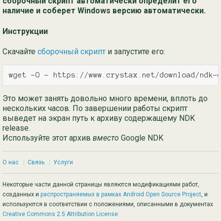
сборочный скрипт автоматически определит его
наличие и соберет Windows версию автоматически.
Инструкции
Скачайте
сборочный скрипт
и запустите его:
wget -O - https://www.crystax.net/download/ndk-
Это может занять довольно много времени, вплоть до
нескольких часов. По завершении работы скрипт
выведет на экран путь к архиву содержащему NDK
release.
Используйте этот архив
вместо
Google NDK
О нас
|
Связь
|
Услуги
Некоторые части данной страницы являются модификациями работ,
созданных и
распространяемых в рамках Android Open Source Project
, и
используются в соответствии с положениями, описанными в документах
Creative Commons 2.5 Attribution License